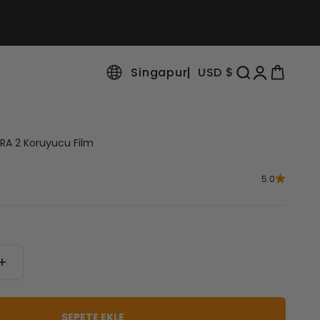
Singapur
USD $
Aramayı aç
Hesap sayfası
Sepeti aç
RA 2 Koruyucu Film
5.0
SEPETE EKLE