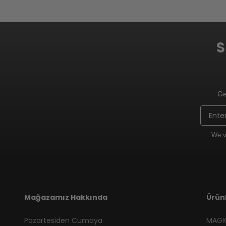
S
Ge
Email
We v
Mağazamız Hakkında
Ürün
Pazartesiden Cumaya
MAGIC