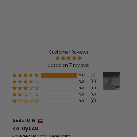
Customer Reviews
Based on 7 reviews
%100
(7)
%0
(0)
%0
(0)
%0
(0)
%0
(0)
Abdul M.N.
Koruyucu
Paketlemeyi çok beğendim.