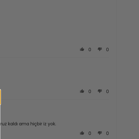
0
0
0
0
uz kaldı ama hiçbir iz yok.
0
0