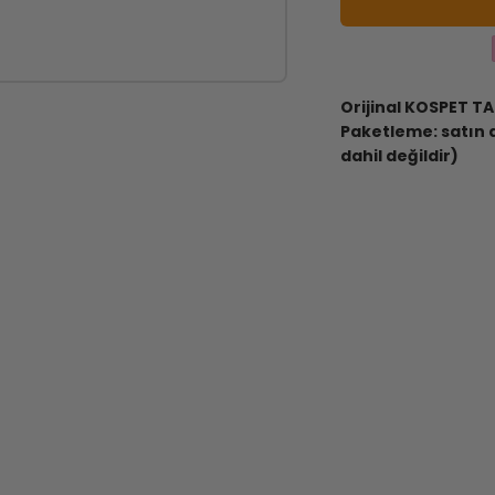
Orijinal KOSPET
TA
Paketleme: satın a
dahil değildir)