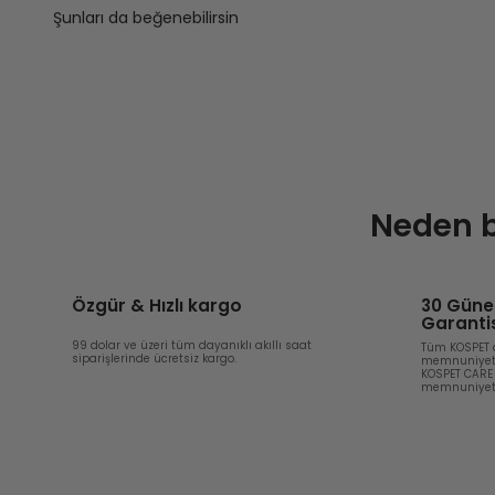
Şunları da beğenebilirsin
Neden b
Özgür & Hızlı kargo
30 Güne
Garanti
99 dolar ve üzeri tüm dayanıklı akıllı saat
Tüm KOSPET a
siparişlerinde ücretsiz kargo.
memnuniyet 
KOSPET CARE 
memnuniyet g