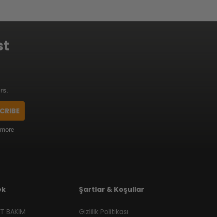
st
rs.
CRIBE
 more
ek
Şartlar & Koşullar
T BAKIM
Gizlilik Politikası