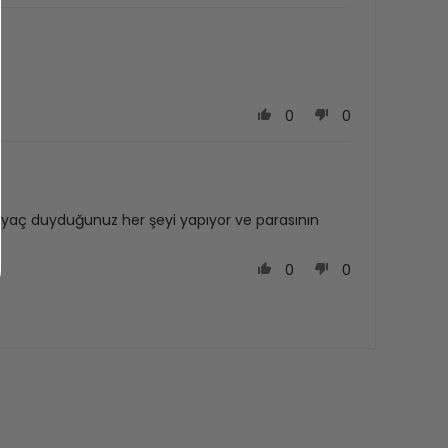
0
0
htiyaç duyduğunuz her şeyi yapıyor ve parasının
0
0