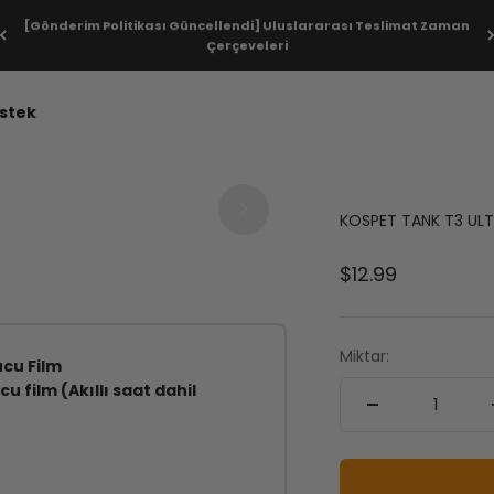
[Gönderim Politikası Güncellendi] Uluslararası Teslimat Zaman
Çerçeveleri
stek
KOSPET
TANK
T3 ULT
1
1
/
/
6
0
Satış fiyatı
$12.99
Miktar:
ucu Film
u film (Akıllı saat dahil