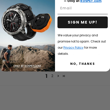
— Only at
KOSPET.com
Email
Cyrille G.
Film koruyucu
Bon produit, protège bien la montre.
SIGN ME UP!
We value your privacy and
Shemeem O.
promise not to spam. Check out
Süper
our
Privacy Policy
for more
Saat gerçekten harika, harika görünüyor, rahat takılıyor, i
details.
karşılığını fazlasıyla veriyor.
NO, THANKS
1
2