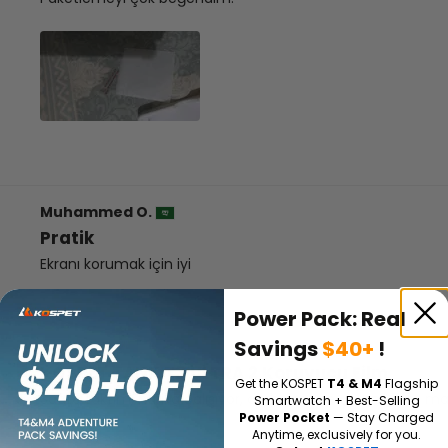
Muhammed O.
Pratik
Ekranı korumak için iyi
Power Pack: Real
Savings
$40+
!
Andrew B.
KOSPET
TANK
T3 ULTRA 2 Koruyucu Film
Get the KOSPET
T4 & M4
Flagship
Saate taktım, harika çalışıyor, darbelere ve çarpmalara mar
Smartwatch + Best-Selling
Power Pocket
— Stay Charged
Anytime, exclusively for you.