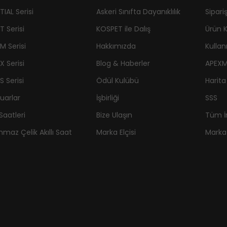
IAL Serisi
Askeri Sınıfta Dayanıklılık
Sipari
T Serisi
KOSPET ile Dalış
Ürün K
M Serisi
Hakkımızda
Kullan
X Serisi
Blog & Haberler
APEXM
S Serisi
Ödül Kulübü
Harita 
uarlar
İşbirliği
SSS
Saatleri
Bize Ulaşın
Tüm İ
nmaz Çelik Akıllı Saat
Marka Elçisi
Marka 