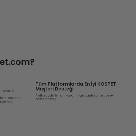
et.com?
Tüm Platformlarda En İyi KOSPET
Müşteri Desteği
tam koruma
Akıllı saatlerle ilgili yardım için canlı sohbet ve e-
, tam koruma
posta desteği.
çerlidir.