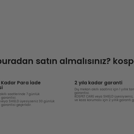
uradan satın almalısınız?
kosp
 Kadar Para İade
2 yıla kadar garanti
si
Dış mekan akıllı saatiniz için 1 yıllık 
garantisi.
kıllı saatlerinde 7 günlük
KOSPET CARE veya SHIELD üyesiyseniz
garantisi.
ve kaza koruması için 2 yıllık garanti ge
veya SHIELD üyesiyseniz 30 günlük
arantisi geçerlidir.