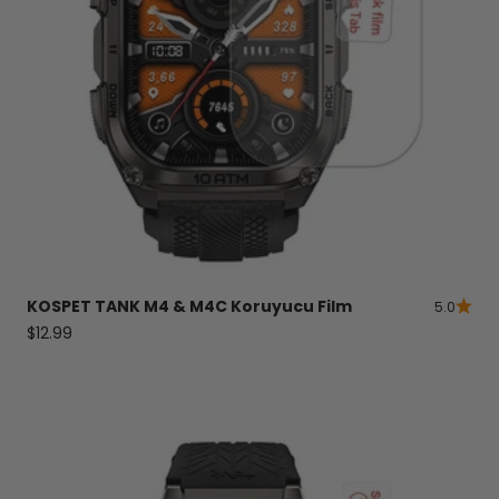
KOSPET
TANK
M4 & M4C Koruyucu Film
5.0
Satış fiyatı
$12.99