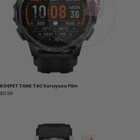
KOSPET
TANK
T4C Koruyucu Film
Satış fiyatı
$12.99