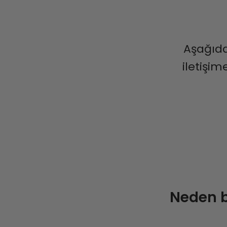
Aşağıda
iletişi
Neden b