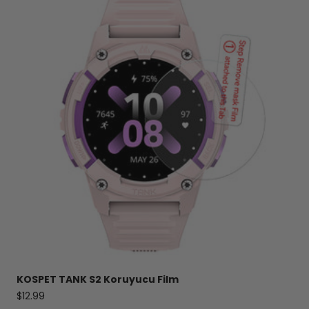
KOSPET
TANK
S2 Koruyucu Film
Satış fiyatı
$12.99