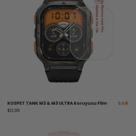
KOSPET
TANK
M3 & M3 ULTRA Koruyucu Film
5.0
Satış fiyatı
$12.99