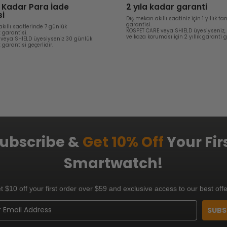
 Kadar Para İade
2 yıla kadar garanti
si
Dış mekan akıllı saatiniz için 1 yıllık 
garantisi.
kıllı saatlerinde 7 günlük
KOSPET CARE veya SHIELD üyesiyseniz
garantisi.
ve kaza koruması için 2 yıllık garanti ge
veya SHIELD üyesiyseniz 30 günlük
arantisi geçerlidir.
ubscribe &
Get 10% Off
Your Fir
Smartwatch!
t $10 off your first order over $59 and exclusive access to our best offe
SUBS