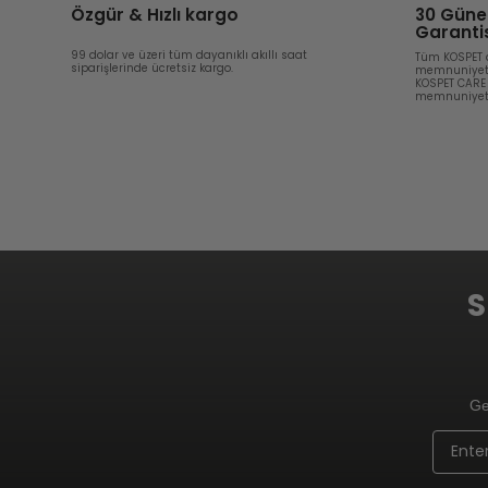
Özgür & Hızlı kargo
30 Güne
Garanti
99 dolar ve üzeri tüm dayanıklı akıllı saat
Tüm KOSPET a
siparişlerinde ücretsiz kargo.
memnuniyet 
KOSPET CARE 
memnuniyet g
S
Ge
Email