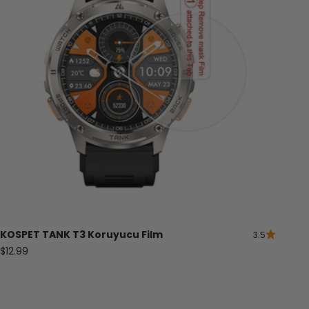
KOSPET
TANK
T3 Koruyucu Film
3.5
Satış fiyatı
$12.99