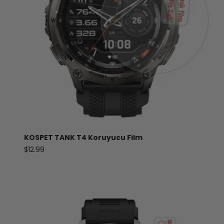
KOSPET
TANK
T4 Koruyucu Film
Satış fiyatı
$12.99