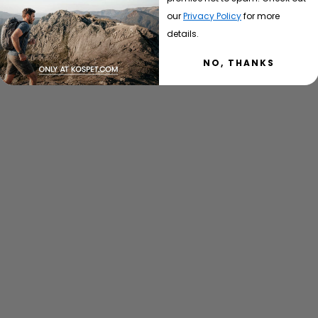
our
Privacy Policy
for more
details.
Şarj cihazı
NO, THANKS