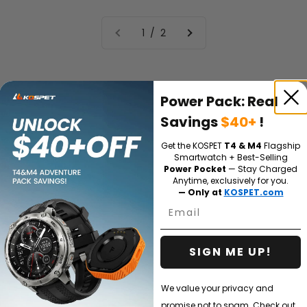
1 / 2
Power Pack: Real
Savings
$40+
!
Get the KOSPET
T4 & M4
Flagship
Smartwatch + Best-Selling
Kayış
Power Pocket
— Stay Charged
Anytime, exclusively for you.
— Only at
KOSPET.com
Email
SIGN ME UP!
We value your privacy and
promise not to spam. Check out