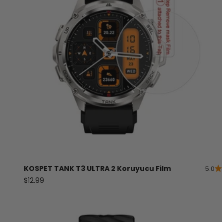
KOSPET
TANK
T3 ULTRA 2 Koruyucu Film
5.0
Satış fiyatı
$12.99