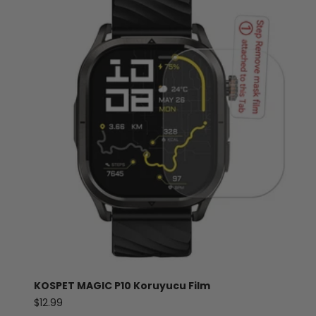
KOSPET MAGIC P10 Koruyucu Film
Satış fiyatı
$12.99