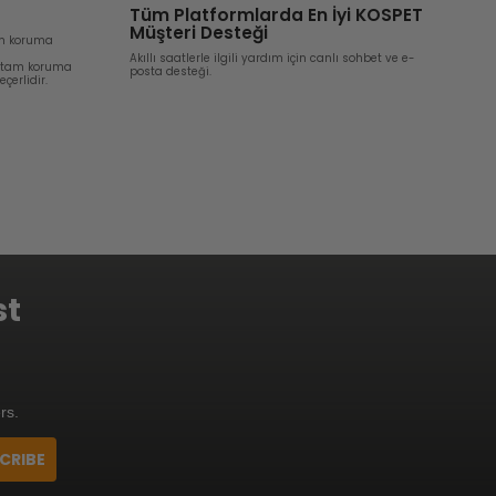
Tüm Platformlarda En İyi KOSPET
Müşteri Desteği
tam koruma
Akıllı saatlerle ilgili yardım için canlı sohbet ve e-
, tam koruma
posta desteği.
çerlidir.
st
rs.
CRIBE