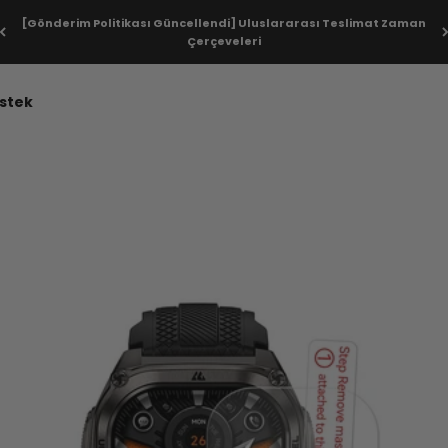
[Gönderim Politikası Güncellendi] Uluslararası Teslimat Zaman
Çerçeveleri
Koruyucu Film
stek
 dayanıklı bir kalkan olan KOSPET Saat Koruma Filmi ile koruyun. Şe