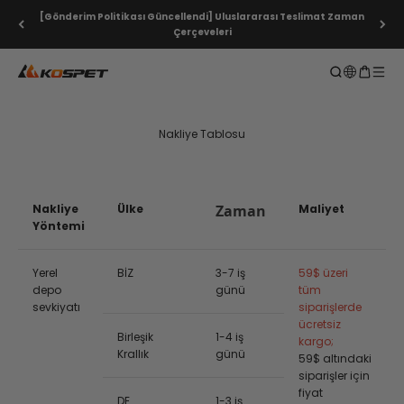
İçeriğe atla
[Gönderim Politikası Güncellendi] Uluslararası Teslimat Zaman
Çerçeveleri
KOSPET Smartwatch Online Shop
Aramayı aç
Sepeti a
Gezi
Nakliye Tablosu
Nakliye
Ülke
Zaman
Maliyet
Yöntemi
Yerel
BİZ
3-7 iş
59$ üzeri
depo
günü
tüm
sevkiyatı
siparişlerde
ücretsiz
Birleşik
1-4 iş
kargo;
Krallık
günü
59$ altındaki
siparişler için
fiyat
DE
1-3 iş