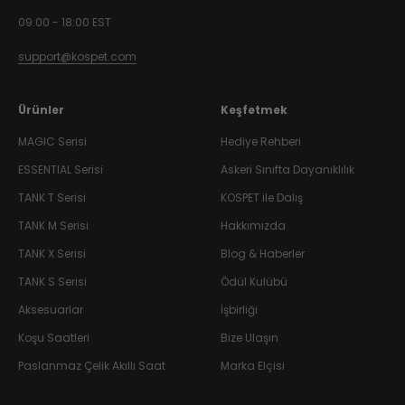
09:00 - 18:00 EST
support@kospet.com
Ürünler
Keşfetmek
MAGIC Serisi
Hediye Rehberi
ESSENTIAL Serisi
Askeri Sınıfta Dayanıklılık
TANK
T Serisi
KOSPET ile Dalış
TANK
M Serisi
Hakkımızda
TANK
X Serisi
Blog & Haberler
TANK
S Serisi
Ödül Kulübü
Aksesuarlar
İşbirliği
Koşu Saatleri
Bize Ulaşın
Paslanmaz Çelik Akıllı Saat
Marka Elçisi