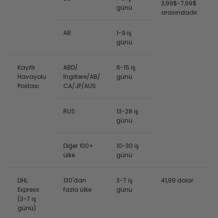
3,99$-7,99$
günü
arasındadır.
AB
1-9 iş
günü
Kayıtlı
ABD/
6-15 iş
Havayolu
İngiltere/AB/
günü
Postası
CA/JP/AUS
RUS
13-28 iş
günü
Diğer 100+
10-30 iş
ülke
günü
DHL
130'dan
3-7 iş
41,99 dolar
Express
fazla ülke
günü
(3-7 iş
günü)