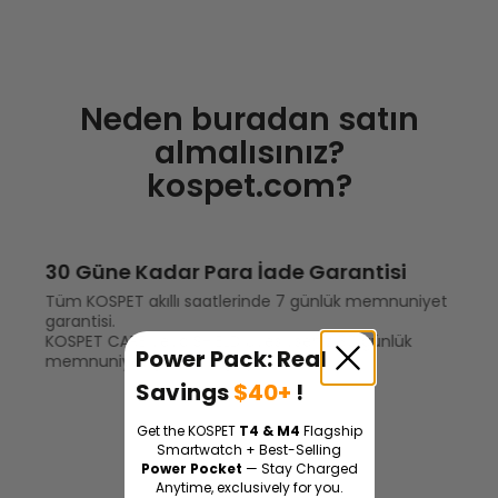
Neden buradan satın
almalısınız?
kospet.com?
30 Güne Kadar Para İade Garantisi
Tüm KOSPET akıllı saatlerinde 7 günlük memnuniyet
garantisi.
KOSPET CARE veya SHIELD üyesiyseniz 30 günlük
Power Pack: Real
memnuniyet garantisi geçerlidir.
Savings
$40+
!
Get the KOSPET
T4 & M4
Flagship
Smartwatch + Best-Selling
Power Pocket
— Stay Charged
Anytime, exclusively for you.