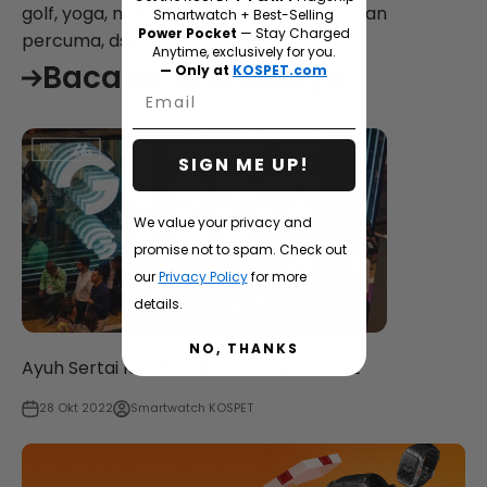
golf, yoga, mendayung, bermain ski, latihan
Smartwatch + Best-Selling
Power Pocket
— Stay Charged
percuma, dsb.
Anytime, exclusively for you.
Bacaan seterusnya
— Only at
KOSPET.com
Email
SIGN ME UP!
We value your privacy and
promise not to spam. Check out
our
Privacy Policy
for more
details.
NO, THANKS
Ayuh Sertai KOSPET di GITEX Dubai 2022
28 Okt 2022
Smartwatch KOSPET