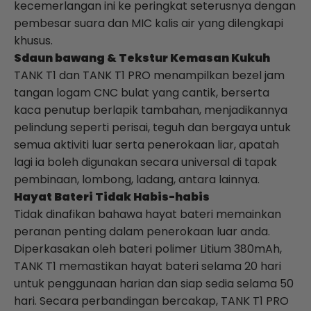
kecemerlangan ini ke peringkat seterusnya dengan
pembesar suara dan MIC kalis air yang dilengkapi
khusus.
S
daun bawang
& Tekstur Kemasan Kukuh
TANK
T1 dan
TANK
T1 PRO menampilkan bezel jam
tangan logam CNC bulat yang cantik, berserta
kaca penutup berlapik tambahan, menjadikannya
pelindung seperti perisai, teguh dan bergaya untuk
semua aktiviti luar serta penerokaan liar, apatah
lagi ia boleh digunakan secara universal di tapak
pembinaan, lombong, ladang, antara lainnya.
Hayat Bateri Tidak Habis-habis
Tidak dinafikan bahawa hayat bateri memainkan
peranan penting dalam penerokaan luar anda.
Diperkasakan oleh bateri polimer Litium 380mAh,
TANK
T1 memastikan hayat bateri selama 20 hari
untuk penggunaan harian dan siap sedia selama 50
hari. Secara perbandingan bercakap,
TANK
T1 PRO