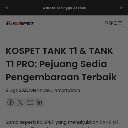
Langkau ke kandungan
Waranti sehingga 2 Tahun
KOSPET Smartwatch Online Shop
Buka carian
Buka trol
Buka 
KOSPET
TANK
T1 &
TANK
T1 PRO: Pejuang Sedia
Pengembaraan Terbaik
9 Ogo 2022
|
Oleh KOSPETSmartwatch
Sama seperti KOSPET yang menakjubkan
TANK
M1