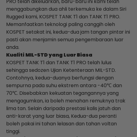
PRO telah dikeluarkan, baru-baru ini kami telah
menggabungkan dua ahli terkemuka ke dalam Siri
Rugged kami, KOSPET
TANK
T1 dan
TANK
T1 PRO.
Memanfaatkan teknologi paling canggih oleh
KOSPET setakat ini, kedua-dua jam tangan pintar ini
pasti akan menjamin semua pengembaraan luar
anda.
Kualiti MIL-STD yang Luar Biasa
KOSPET
TANK
T1 dan
TANK
T1 PRO telah lulus
sehingga sedozen Ujian Ketenteraan MIL-STD.
Contohnya, kedua-duanya berfungsi dengan
sempurna pada suhu ekstrem antara -40℃ dan
70℃. Disebabkan kekuatan tegangannya yang
mengagumkan, ia boleh menahan remuknya trak
lima tan. Selain daripada prestasi kalis jatuh dan
anti-karat yang luar biasa, Kedua-dua peranti
boleh pakai ini tahan lelasan dan tahan voltan
tinggi.