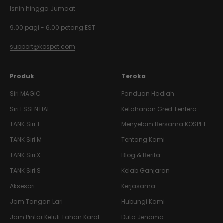
Isnin hingga Jumaat
9.00 pagi - 6.00 petang EST
support@kospet.com
Produk
Teroka
Siri MAGIC
Panduan Hadiah
Siri ESSENTIAL
Ketahanan Gred Tentera
TANK
Siri T
Menyelam Bersama KOSPET
TANK
Siri M
Tentang Kami
TANK
Siri X
Blog & Berita
TANK
Siri S
Kelab Ganjaran
Aksesori
Kerjasama
Jam Tangan Lari
Hubungi Kami
Jam Pintar Keluli Tahan Karat
Duta Jenama