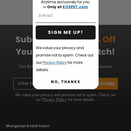
Anytime, exclusively for you.
— Only at
KOSPET.com
Email
SIGN ME UP!
Subscribe &
Get 10% Off
We value your privacy and
Your First Smartwatch!
promise not to spam. Check out
our
Privacy Policy
for more
Get $10 off your first order over $59 and exclusive
details.
access to our best offers.
Email
NO, THANKS
SUBSCRIBE
We value your privacy and promise not to spam. Check out
our
Privacy Policy
for more details.
Mengenai Kedai Kami