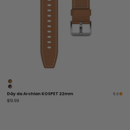
Màu nâu
Đen
Dây da Archlan KOSPET 22mm
5.0
Giá bán
$19.99