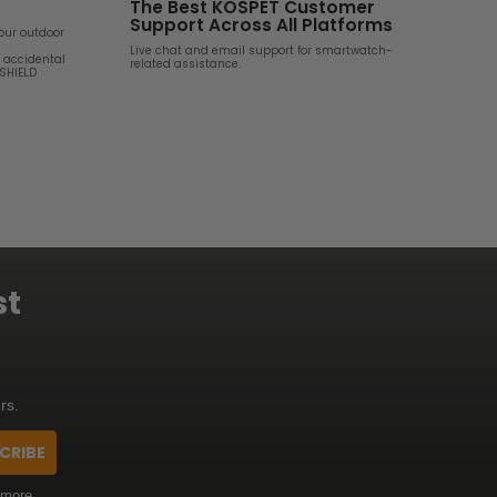
The Best KOSPET Customer
Support Across All Platforms
your outdoor
Live chat and email support for smartwatch-
d accidental
related assistance.
 SHIELD
st
rs.
CRIBE
 more