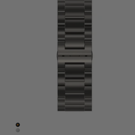
Đen
Bạc