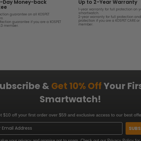
0-Day Money-back
Up to 2-Year Warranty
tee
1-year warranty for full protection on 
smartwatch.
action guarantee on all KOSPET
2-year warranty for full protection an
s.
protection if you are a KOSPET CARE or
faction guarantee if you are a KOSPET
member.
ELD member.
ubscribe &
Get 10% Off
Your Fir
Smartwatch!
t $10 off your first order over $59 and exclusive access to our best offe
SUBS
alue your privacy and promise not to spam. Check out our
Privacy Policy
for