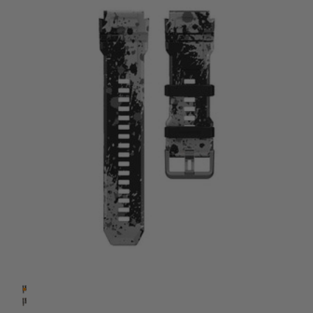
Camo đen
Camo nâu