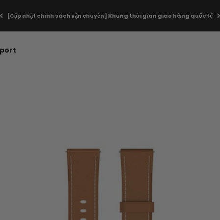
[Cập nhật chính sách vận chuyển] Khung thời gian giao hàng quốc tế
Dây đeo
port
 khỏe từ KOSPET. Được thiết kế để mang lại sự thoải mái, độ bền
theo dõi sức khỏe của bạn.