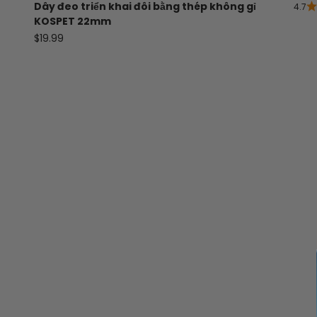
Dây đeo triển khai đôi bằng thép không gỉ
4.7
KOSPET 22mm
Giá bán
$19.99