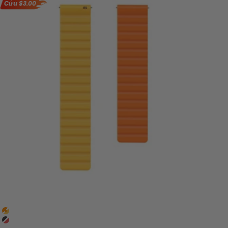
Cứu
$3.00
Cam với vàng
Đen với đỏ