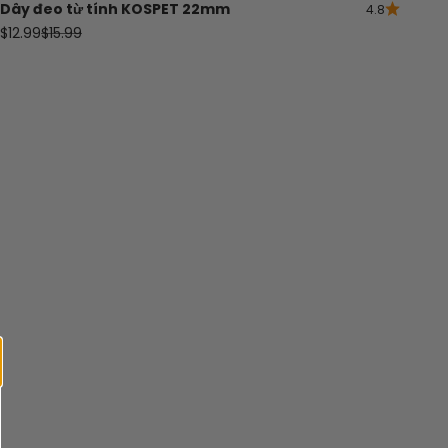
Dây đeo từ tính KOSPET 22mm
4.8
Giá bán
Giá thông thường
$12.99
$15.99