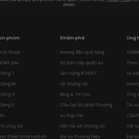
details.
sản phẩm
Khám phá
Ủng 
ma thuật
Hướng dẫn quà tặng
CHĂM
thiết yếu
Độ bền cấp quân sự
Theo 
Dòng T
Lặn cùng KOSPET
So sá
Dòng M
Về chúng tôi
Hướng
Dòng X
Blog & Tin tức
Ứng 
Dòng S
Câu lạc bộ phần thưởng
Tải x
ện
Sự hợp tác
Câu h
hồ chạy bộ
Liên hệ với chúng tôi
Tất c
less Steel Smartwatch
Đại sứ thương hiệu
Đại s