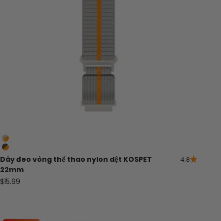
Sọc bạc/cam
Sọc xám đậm/cam
Dây đeo vòng thể thao nylon dệt KOSPET
4.8
22mm
Giá bán
$15.99