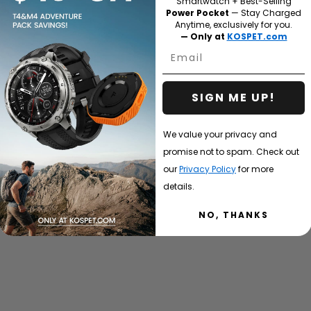
Smartwatch + Best-Selling
Power Pocket
— Stay Charged
Anytime, exclusively for you.
— Only at
KOSPET.com
Bộ sạc
Email
SIGN ME UP!
We value your privacy and
promise not to spam. Check out
our
Privacy Policy
for more
details.
NO, THANKS