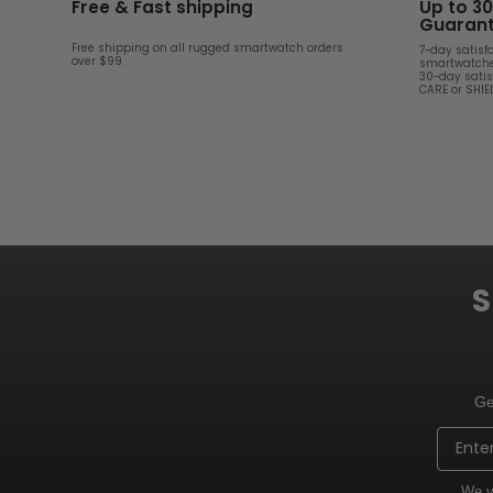
Free & Fast shipping
Up to 3
Guaran
Free shipping on all rugged smartwatch orders
7-day satisf
over $99.
smartwatche
30-day satis
CARE or SHI
S
Ge
Email
We v