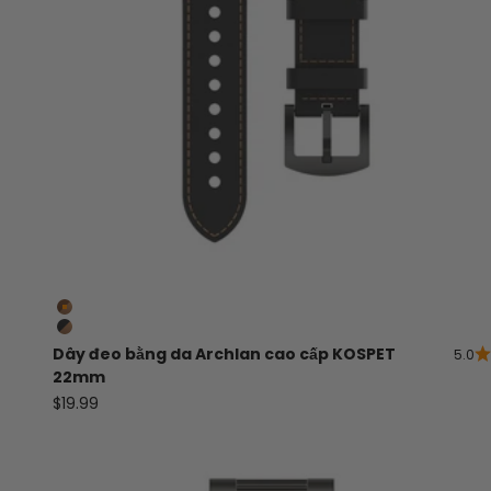
Màu nâu
Đen
Dây đeo bằng da Archlan cao cấp KOSPET
5.0
22mm
Giá bán
$19.99