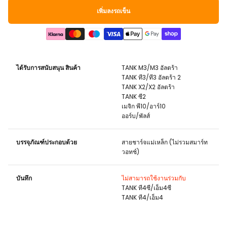
เพิ่มลงรถเข็น
ได้รับการสนับสนุน
สินค้า
TANK
M3/M3 อัลตร้า
TANK
ที3/ที3 อัลตร้า 2
TANK
X2/X2 อัลตร้า
TANK
ซี2
เมจิก พี10/อาร์10
ออร์บ/พัลส์
บรรจุภัณฑ์ประกอบด้วย
สายชาร์จแม่เหล็ก (ไม่รวมสมาร์ท
วอทช์)
บันทึก
ไม่สามารถใช้งานร่วมกับ
TANK
ที4ซี/เอ็ม4ซี
TANK
ที4/เอ็ม4