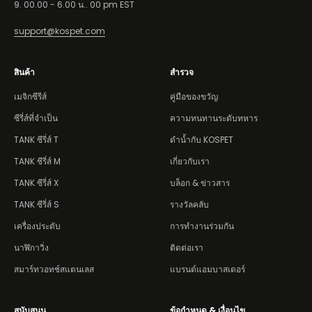
9. 00.00 - 6.00 น.. 00 pm EST
support@kospet.com
สินค้า
สำรวจ
เมจิกซีรีส์
คู่มือของขวัญ
ซีรี่ส์ที่จำเป็น
ความทนทานระดับทหาร
TANK
ซีรี่ส์ T
ดำน้ำกับ KOSPET
TANK
ซีรี่ส์ M
เกี่ยวกับเรา
TANK
ซีรี่ส์ X
บล็อก & ข่าวสาร
TANK
ซีรี่ส์ S
รางวัลคลับ
เครื่องประดับ
การทำงานร่วมกัน
นาฬิกาวิ่ง
ติดต่อเรา
สมาร์ทวอทช์สแตนเลส
แบรนด์แอมบาสเดอร์
สนับสนุน
ข้อกำหนด & เงื่อนไข