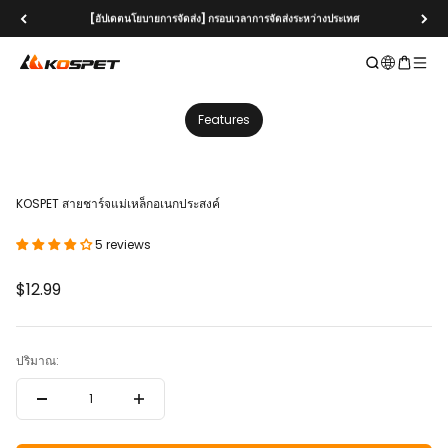
ข้ามไปที่เนื้อหา
[อัปเดตนโยบายการจัดส่ง] กรอบเวลาการจัดส่งระหว่างประเทศ
KOSPET Smartwatch Online Shop
เปิดการค้นหา
เปิดรถเข็น
เปิดเม
1
1
/
/
6
0
Features
KOSPET สายชาร์จแม่เหล็กอเนกประสงค์
5 reviews
ราคาขาย
$12.99
ปริมาณ: