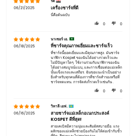
รีด
เครื่องชาร์จที่ดี
06/21/2025
นี่คือต้นฉบับ
0
0
นาเซอร์ เอ.
ที่ชาร์จคุณภาพเยี่ยมและชาร์จเร็ว
06/18/2025
ที่ชาร์จนี้ยอดเยี่ยมและมีคุณภาพสูง. มันชาร์จ
นาฬิกา Kospet ของฉันได้อย่างรวดเร็วและ
ไม่มีปัญหาใดๆ. ใช้งานร่วมกับนาฬิกาของฉัน
ได้อย่างสมบูรณ์แบบ, และการเชื่อมต่อแม่เหล็ก
นั้นแข็งแรงและเสถียร. ฉันขอแนะนำเป็นอย่าง
ยิ่งสำหรับทุกคนที่ต้องการที่ชาร์จสำรองหรือที่
ชาร์จทดแทน. การจัดส่งก็รวดเร็วเช่นกัน .
0
0
วิทาลี เอฟ.
สายชาร์จแม่เหล็กอเนกประสงค์
06/16/2025
KOSPET ดีที่สุด!
สายเคเบิลมีความนุ่มและสัมผัสสบายมือ. แรง
ผลักของแม่เหล็กช่วยป้องกันไม่ให้ต่อเข้ากับขั้ว
ที่ผิด. สีสวยและไม่สกปรกง่าย .