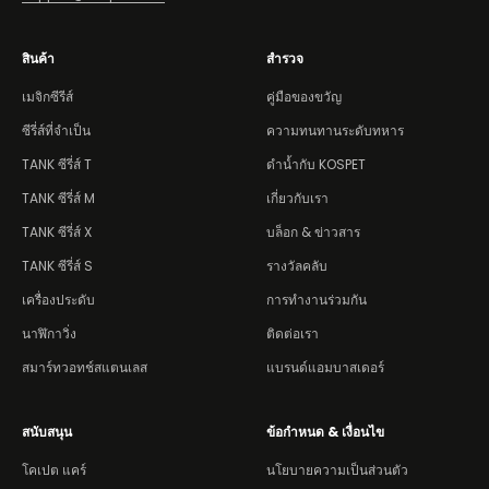
สินค้า
สำรวจ
เมจิกซีรีส์
คู่มือของขวัญ
ซีรี่ส์ที่จำเป็น
ความทนทานระดับทหาร
TANK
ซีรี่ส์ T
ดำน้ำกับ KOSPET
TANK
ซีรี่ส์ M
เกี่ยวกับเรา
TANK
ซีรี่ส์ X
บล็อก & ข่าวสาร
TANK
ซีรี่ส์ S
รางวัลคลับ
เครื่องประดับ
การทำงานร่วมกัน
นาฬิกาวิ่ง
ติดต่อเรา
สมาร์ทวอทช์สแตนเลส
แบรนด์แอมบาสเดอร์
สนับสนุน
ข้อกำหนด & เงื่อนไข
โคเปต แคร์
นโยบายความเป็นส่วนตัว