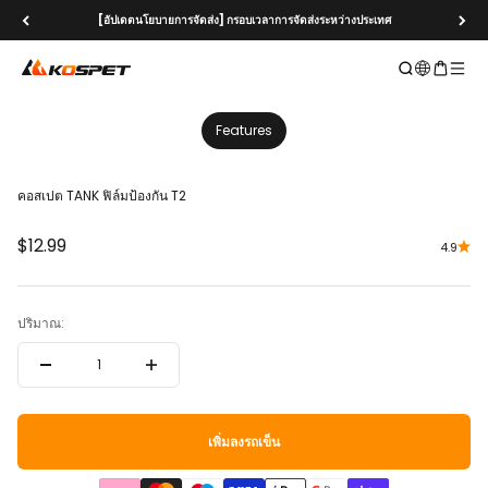
ข้ามไปที่เนื้อหา
[อัปเดตนโยบายการจัดส่ง] กรอบเวลาการจัดส่งระหว่างประเทศ
KOSPET Smartwatch Online Shop
เปิดการค้นหา
เปิดรถเข็น
เปิดเม
1
1
/
/
8
0
Features
คอสเปต
TANK
ฟิล์มป้องกัน T2
ราคาขาย
$12.99
4.9
ปริมาณ:
เพิ่มลงรถเข็น