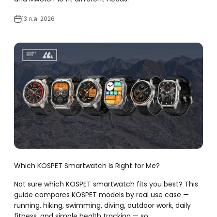
13 ก.ค. 2026
Which KOSPET Smartwatch Is Right for Me?
Not sure which KOSPET smartwatch fits you best? This
guide compares KOSPET models by real use case —
running, hiking, swimming, diving, outdoor work, daily
fitness, and simple health tracking — so ...