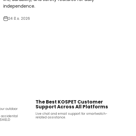
independence.
24 มิ.ย. 2026
The Best KOSPET Customer
Support Across All Platforms
your outdoor
Live chat and email support for smartwatch-
d accidental
related assistance.
 SHIELD