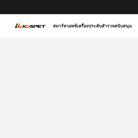
ข้ามไปที่เนื้อหา
KOSPET Smartwatch Online Shop
สมาร์ทวอทช์
เครื่องประดับ
สำรวจ
สนับสนุน