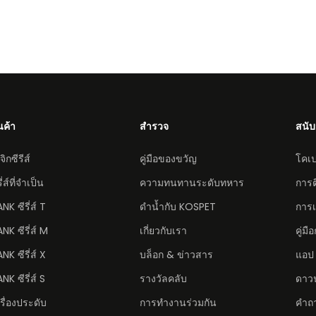
นค้า
สำรวจ
สนับ
จิกซีรีส์
คู่มือของขวัญ
โคเป
ี่ส์ที่จำเป็น
ความทนทานระดับทหาร
การต
ANK
ซีรี่ส์ T
ดำน้ำกับ KOSPET
การเ
ANK
ซีรี่ส์ M
เกี่ยวกับเรา
คู่ม
ANK
ซีรี่ส์ X
บล็อก & ข่าวสาร
แอป
ANK
ซีรี่ส์ S
รางวัลคลับ
ดาวน
รื่องประดับ
การทำงานร่วมกัน
คำถา