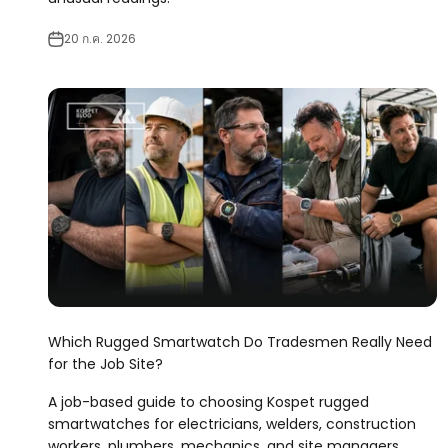
20 ก.ค. 2026
Which Rugged Smartwatch Do Tradesmen Really Need
for the Job Site?
A job-based guide to choosing Kospet rugged
smartwatches for electricians, welders, construction
workers, plumbers, mechanics, and site managers.