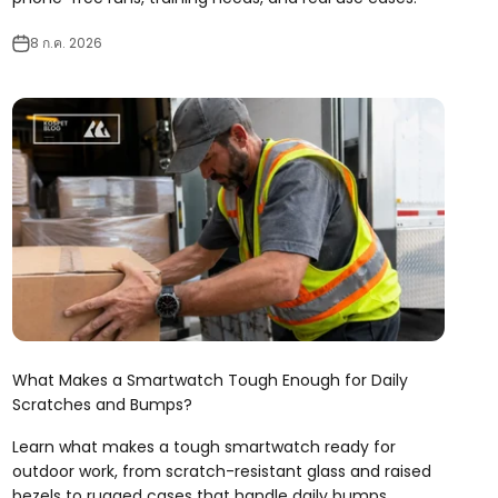
8 ก.ค. 2026
What Makes a Smartwatch Tough Enough for Daily
Scratches and Bumps?
Learn what makes a tough smartwatch ready for
outdoor work, from scratch-resistant glass and raised
bezels to rugged cases that handle daily bumps.