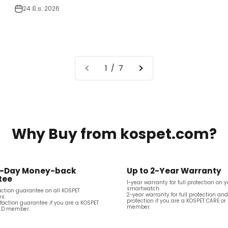
24 มิ.ย. 2026
1 / 7
Why Buy from
kospet.com?
0-Day Money-back
Up to 2-Year Warranty
tee
1-year warranty for full protection on 
smartwatch.
action guarantee on all KOSPET
2-year warranty for full protection an
s.
protection if you are a KOSPET CARE or
faction guarantee if you are a KOSPET
member.
ELD member.