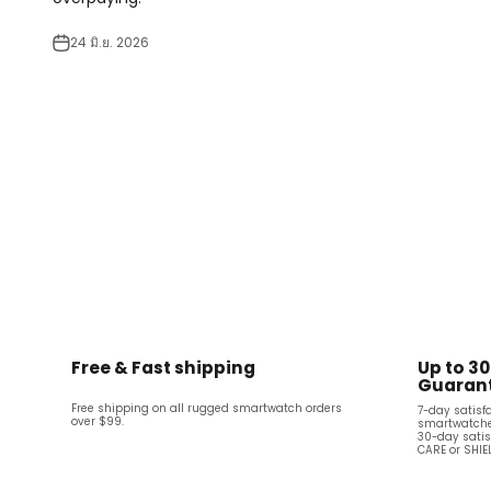
24 มิ.ย. 2026
Free & Fast shipping
Up to 3
Guaran
Free shipping on all rugged smartwatch orders
7-day satisf
over $99.
smartwatche
30-day satis
CARE or SHI