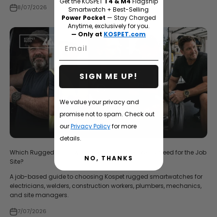
Get the KOSPET
T4 & M4
Flagship
8/07/2026
Smartwatch + Best-Selling
Power Pocket
— Stay Charged
Anytime, exclusively for you.
— Only at
KOSPET.com
Email
SIGN ME UP!
We value your privacy and
promise not to spam. Check out
our
Privacy Policy
for more
details.
Which Rugged Smartwatch Do Tradesmen Really Need for the Job
NO, THANKS
Site?
A job-based guide to choosing Kospet rugged smartwatches for
electricians, welders, construction workers, plumbers, mechanics,
and site managers.
7/07/2026