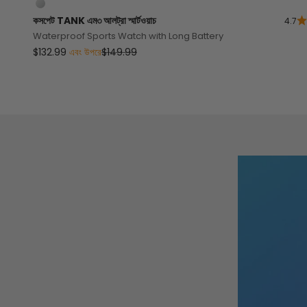
সিলভার
কসপেট
TANK
এম৩ আলট্রা স্মার্টওয়াচ
4.7
Waterproof Sports Watch with Long Battery
বিক্রয় মূল্য
নিয়মিত দাম
$132.99
এবং উপরে
$149.99