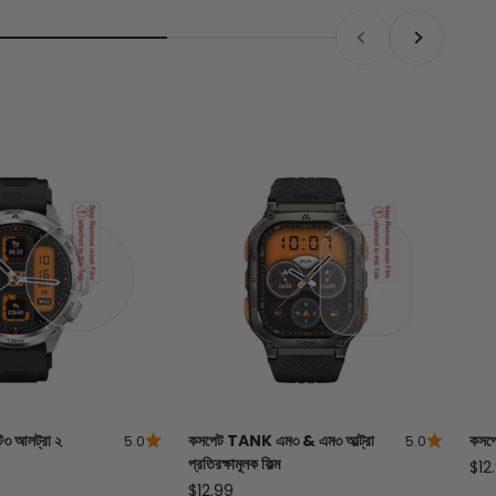
আগের
পরবর্তী
ি৩ আলট্রা ২
কসপেট
TANK
এম৩ & এম৩ আল্ট্রা
কসপ
5.0
5.0
প্রতিরক্ষামূলক ফিল্ম
বিক্রয
$12
বিক্রয় মূল্য
$12.99