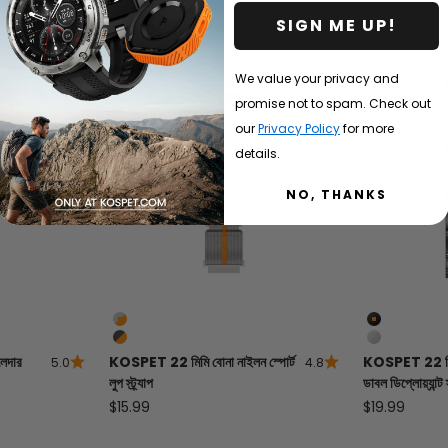
SIGN ME UP!
We value your privacy and
promise not to spam. Check out
our
Privacy Policy
for more
details.
NO, THANKS
সিলভার গ্রে/কমলা স্ট্রাইপ
কালো
গাঢ় ধূসর/কমলা স্ট্রাইপ
সিলভার
েদার
KOSPET 22 মিমি বোনা নাইলন স্পোর্ট
KOSPET 22 মিমি
5.0
4.8
লুপ স্ট্র্যাপ
ডাবল ডিপ্লোয়্যান্ট স্
বিক্রয় মূল্য
বিক্রয় মূল্য
$15.99
$19.99