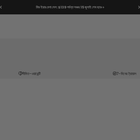
[শিপিং নীতি আপডেট করা হয়েছে] আন্তর্জাতিক ডেলিভারি সময়সীমা
সীমিত-ওয়ারেন্টি
7-দিনের ট্রায়াল