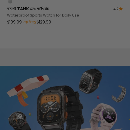
সিলভার
কসপেট
TANK
এম৩ স্মার্টওয়াচ
4.7
Waterproof Sports Watch for Daily Use
বিক্রয় মূল্য
নিয়মিত দাম
$109.99
এবং উপরে
$129.99