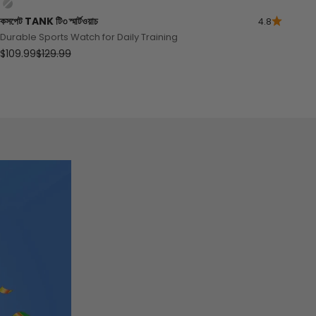
সিলভার
কসপেট
TANK
টি৩ স্মার্টওয়াচ
4.8
Durable Sports Watch for Daily Training
বিক্রয় মূল্য
নিয়মিত দাম
$109.99
$129.99