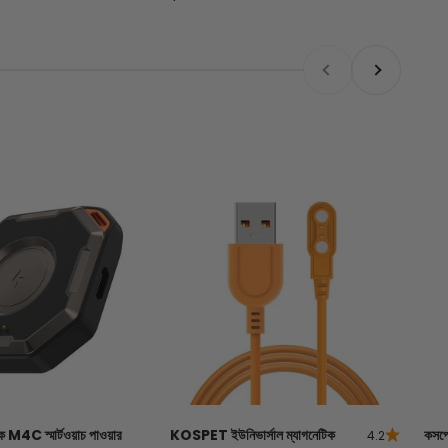
আগের
পরবর্তী
M4C স্মার্টওয়াচ পাওয়ার
KOSPET ইউনিভার্সাল ম্যাগনেটিক
কসপ
4.2