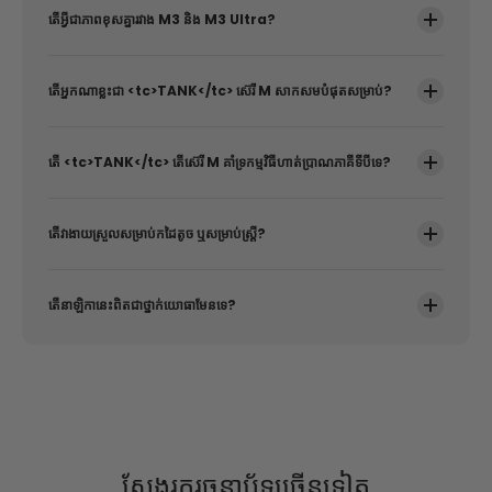
តើអ្វីជាភាពខុសគ្នារវាង M3 និង M3 Ultra?
តើ​អ្នក​ណា​ខ្លះ​ជា <tc>TANK</tc> ស៊េរី M សាកសមបំផុតសម្រាប់?
តើ <tc>TANK</tc> តើស៊េរី M គាំទ្រកម្មវិធីហាត់ប្រាណភាគីទីបីទេ?
តើវាងាយស្រួលសម្រាប់កដៃតូច ឬសម្រាប់ស្ត្រី?
តើ​នាឡិកា​នេះ​ពិត​ជា​ថ្នាក់​យោធា​មែន​ទេ?
ស្វែងរករចនាប័ទ្មច្រើនទៀត