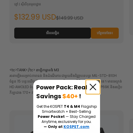
ខ្មៅ | ស៊ីលីកុនមូលដ្ឋាន
$132.99 USD
$149.99 USD
មើលលម្អិត
បន្ថែមទៅរទេះ
<tc>TANK</tc> នាឡិកាឆ្លាតវៃ M3
រចនាឡើងសម្រាប់ភាពធន់ និងដំណើរការ ជាមួយនឹងវិញ្ញាបនបត្រ MIL-STD-810H
ចំនួន 15 បន្ទះឈីប CPU dual-core និងតួខ្លួនធ្វើពីលោហៈធាតុរលោង។ មានអេក្រង់
Power Pack: Real
HD AMOLED ទំហំ 1.96 អ៊ីញ បច្ចេកវិទ្យា 5 ATM & ភាពធន់នឹងទឹក IP69K និងរបៀប
កីឡាជាង 170+ វាគឺជាដៃគូដ៏ល្អបំផុតសម្រាប់របៀបរស់នៅសកម្ម។
Savings
$40+
!
Get the KOSPET
T4 & M4
Flagship
Smartwatch + Best-Selling
Power Pocket
— Stay Charged
Anytime, exclusively for you.
— Only at
KOSPET.com