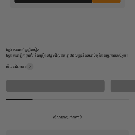
ស្វែងរករចនាប័ទ្មច្រើនទៀត
ស្វែងរកនាឡិកាឆ្លាតវៃ និងគ្រឿងបន្ថែមដ៏ល្អឥតខ្ចោះដែលត្រូវនឹងរចនាប័ទ្ម និងតម្រូវការរបស់អ្នក។
មើលទាំងអស់។
ស៊េរី MAGIC
សំណួរគេសួរញឹកញាប់