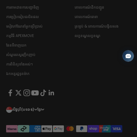
ការតាមដានការបញ្ជាទិញ
គោលការណ៍ដឹកជញ្ជូន
ការប្រៀបធៀបផលិតផល
គោលការណ៍ធានា
សៀវភៅណែនាំអ្នកប្រើប្រាស់
ត្រឡប់ & គោលការណ៍បង្វិលសង
កម្មវិធី APEXMOVE
លក្ខខណ្ឌលក្ខខណ្ឌ
ផែនទីទាញយក
សំណួរគេសួរញឹកញាប់
ការពិនិត្យទាំងអស់។
ឯកអគ្គរដ្ឋទូតម៉ាក
សិង្ហបុរី (USD $)
ខ្មែរ