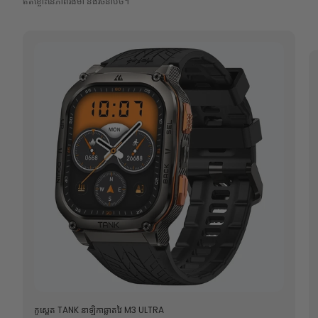
ឥតខ្ចោះនៃភាពរឹងមាំ និងរចនាបថ។
កូស្ពេត
TANK
នាឡិកាឆ្លាតវៃ M3 ULTRA