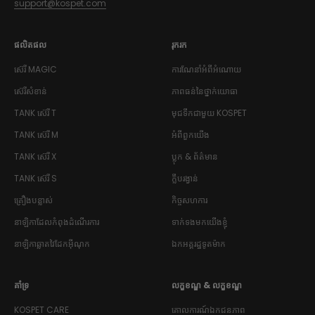
support@kospet.com
ផលិតផល
រុករក
ស៊េរី MAGIC
ការណែនាំអំពីអំណោយ
ស៊េរីសំខាន់
ភាពធន់នៃថ្នាក់យោធា
TANK
ស៊េរី T
មុជទឹកជាមួយ KOSPET
TANK
ស៊េរី M
អំពីពួកយើង
TANK
ស៊េរី X
ប្លុក & ព័ត៌មាន
TANK
ស៊េរី S
ក្លឹបរង្វាន់
គ្រឿងបន្លាស់
កិច្ចសហការ
នាឡិកាដែលកំពុងដំណើរការ
ទាក់ទងមកយើងខ្ញុំ
នាឡិកាឆ្លាតវៃដែកអ៊ីណុក
ឯកអគ្គរដ្ឋទូតម៉ាក
គាំទ្រ
លក្ខខណ្ឌ & លក្ខខណ្ឌ
KOSPET CARE
គោលការណ៍ឯកជនភាព