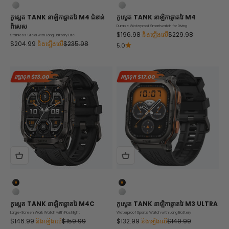
ខ្មៅ
ខ្មៅ
ប្រាក់
ប្រាក់
កូស្ពេត
TANK
នាឡិកាឆ្លាតវៃ M4 ជំនាន់
កូស្ពេត
TANK
នាឡិកាឆ្លាតវៃ M4
ពិសេស
Durable Waterproof Smartwatch for Diving
តម្លៃលក់
តម្លៃធម្មតា។
$196.98
និងឡើងលើ
$229.98
Stainless Steel with Long Battery Life
តម្លៃលក់
តម្លៃធម្មតា។
$204.99
និងឡើងលើ
$235.98
5.0
រក្សាទុក
$13.00
រក្សាទុក
$17.00
ខ្មៅ
ខ្មៅ
ប្រាក់
ប្រាក់
កូស្ពេត
TANK
នាឡិកាឆ្លាតវៃ M4C
កូស្ពេត
TANK
នាឡិកាឆ្លាតវៃ M3 ULTRA
Large-Screen Work Watch with Flashlight
Waterproof Sports Watch with Long Battery
តម្លៃលក់
តម្លៃធម្មតា។
តម្លៃលក់
តម្លៃធម្មតា។
$146.99
និងឡើងលើ
$159.99
$132.99
និងឡើងលើ
$149.99