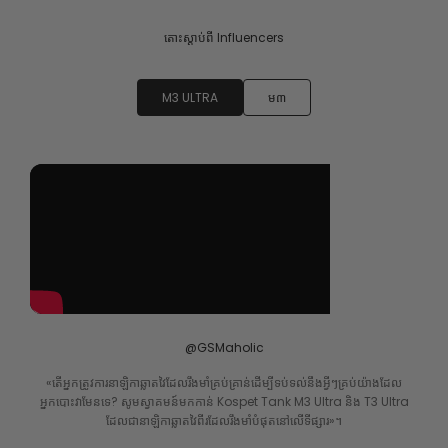
តោះស្តាប់ពី Influencers
M3 ULTRA
ម៣
@GSMaholic
«តើអ្នកត្រូវការនាឡិកាឆ្លាតវៃដែលរឹងមាំគ្រប់គ្រាន់ដើម្បីទប់ទល់នឹងអ្វីៗគ្រប់យ៉ាងដែល
អ្នកបោះវាមែនទេ? សូមស្វាគមន៍មកកាន់ Kospet Tank M3 Ultra និង T3 Ultra
ដែលជានាឡិកាឆ្លាតវៃពីរដែលរឹងមាំបំផុតនៅលើទីផ្សារ»។