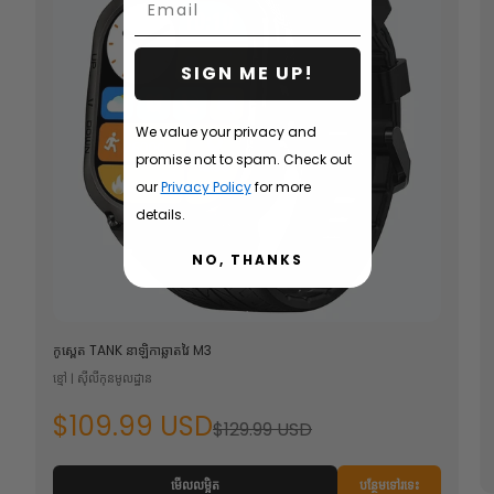
Email
SIGN ME UP!
We value your privacy and
promise not to spam. Check out
our
Privacy Policy
for more
details.
NO, THANKS
កូស្ពេត
TANK
នាឡិកាឆ្លាតវៃ M3
ខ្មៅ | ស៊ីលីកុនមូលដ្ឋាន
$109.99 USD
$129.99 USD
មើលលម្អិត
បន្ថែមទៅរទេះ