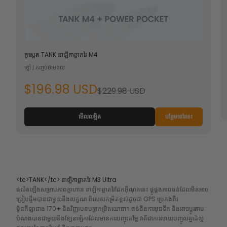
កូស្ពេត
TANK
នាឡិកាឆ្លាតវៃ M4
ខ្មៅ | កញ្ចប់ថាមពល
$196.98 USD
$229.98 USD
មើលលម្អិត
បន្ថែមទៅរទេះ
<tc>TANK</tc> នាឡិកាឆ្លាតវៃ M3 Ultra
ផលិតឡើងសម្រាប់ភាពក្លាហាន នាឡិកាឆ្លាតវៃដែកអ៊ីណុកនេះ ផ្គូផ្គងភាពធន់ដែលមិនអាច
ប្រៀបផ្ទឹមបានជាមួយនឹងលក្ខណៈពិសេសកម្រិតខ្ពស់ដូចជា GPS ប្រេកង់ពីរ
ម៉ូដកីឡាជាង 170+ និងវិញ្ញាបនបត្រកម្រិតយោធា។ ធន់នឹងការមុជទឹក និងអាចប្ដូរតាម
បំណងបានជាមួយនឹងខ្សែនាឡិកាដែលមានការបញ្ចុះតម្លៃ វាគឺជាការលាយបញ្ចូលគ្នាដ៏ល្អ