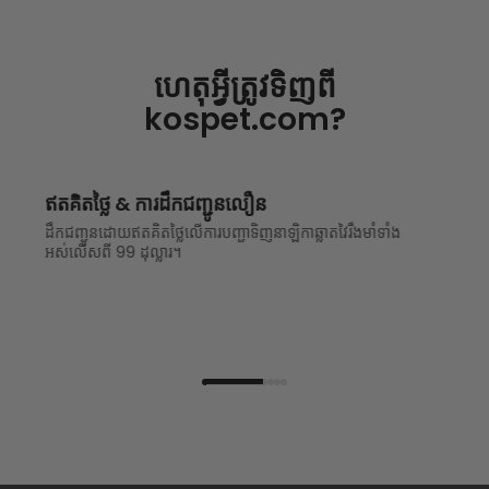
ហេតុអ្វីត្រូវទិញពី
kospet.com?
ឥតគិតថ្លៃ & ការដឹកជញ្ជូនលឿន
ដឹកជញ្ជូនដោយឥតគិតថ្លៃលើការបញ្ជាទិញនាឡិកាឆ្លាតវៃរឹងមាំទាំង
អស់លើសពី 99 ដុល្លារ។