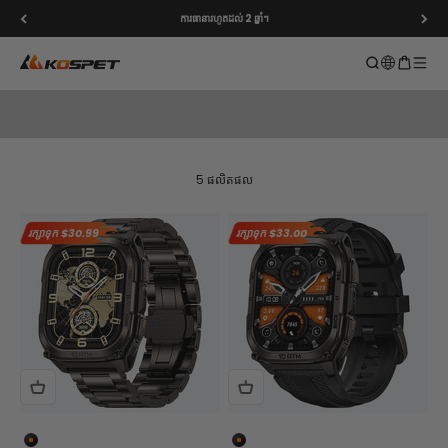
រំលងទៅមាតិកា
ការធានារហូតដល់ 2 ឆ្នាំ។
<tc>TANK</tc> ស៊េរី M
KOSPET Smartwatch Online Shop
បើកការស្វែងរក
បើករទេះ
បើកម៉ឺន
TANK
នាឡិកា​ក្រៅ​ផ្ទះ​ស៊េរី M រួមបញ្ចូលគ្នានូវភាពធន់រឹងមាំជាមួយនឹងរចនាបថ
ទំនើប ដែលផលិតឡើងសម្រាប់កីឡា និងកាយសម្បទាក្រៅផ្ទះ ជាមួយនឹងដំណើរ
ការយូរអង្វែង។
5 ផលិតផល
រក្សាទុក
$30.99
រក្សាទុក
$33.00