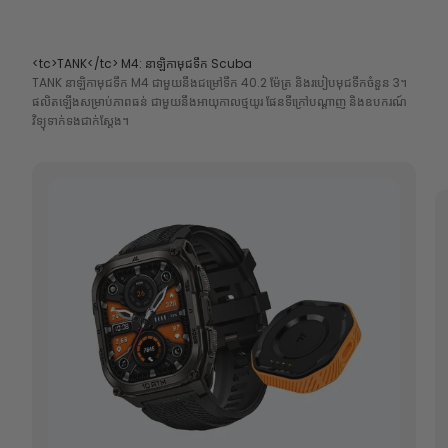
<tc>TANK</tc> M4: នាឡិកាមុជទឹក Scuba
TANK
នាឡិកាមុជទឹក M4 ជាមួយនឹងជម្រៅទឹក 40.2 ម៉ែត្រ និងរបៀបមុជទឹកចំនួន 3។
ផលិតឡើងសម្រាប់ភាពធន់ ជាមួយនឹងអាយុកាលថ្មយូរ ផែនទីក្រៅបណ្តាញ និងឧបករណ៍
វិទ្យុទាក់ទងជាក់ស្តែង។