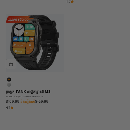
4.7
រក្សាទុក
$20.00
ខ្មៅ
ប្រាក់
កូស្ពេត
TANK
នាឡិកាឆ្លាតវៃ M3
Waterproof Sports Watch for Daily Use
តម្លៃលក់
តម្លៃធម្មតា។
$109.99
និងឡើងលើ
$129.99
4.7