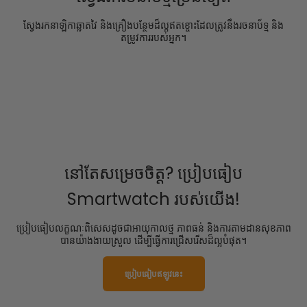
ស្វែងរកនាឡិកាឆ្លាតវៃ និងគ្រឿងបន្ថែមដ៏ល្អឥតខ្ចោះដែលត្រូវនឹងរចនាប័ទ្ម និង
តម្រូវការរបស់អ្នក។
<tc>TANK</tc> ស៊េរី T
<tc>TANK</tc> ស៊េរី X
<tc>TANK</tc> ស៊េរី S
គ្រឿងបន្លាស់
នៅតែសម្រេចចិត្ត? ប្រៀបធៀប
Smartwatch របស់យើង!
ប្រៀបធៀបលក្ខណៈពិសេសដូចជាអាយុកាលថ្ម ភាពធន់ និងការតាមដានសុខភាព
បានយ៉ាងងាយស្រួល ដើម្បីធ្វើការជ្រើសរើសដ៏ល្អបំផុត។
ប្រៀបធៀបឥឡូវនេះ